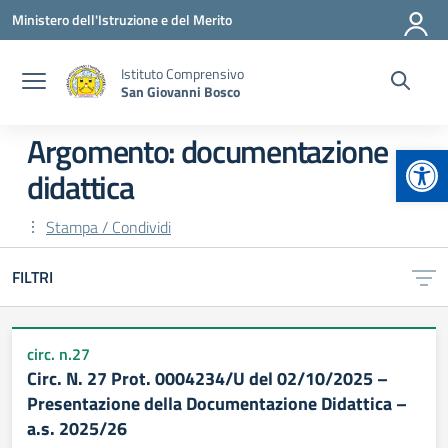
Vai ai contenuti
Vai al menu di navigazione
Vai al footer
Ministero dell'Istruzione e del Merito
Istituto Comprensivo
San Giovanni Bosco
Argomento: documentazione
Apr
didattica
Stampa / Condividi
FILTRI
circ. n.27
Circ. N. 27 Prot. 0004234/U del 02/10/2025 –
Presentazione della Documentazione Didattica –
a.s. 2025/26