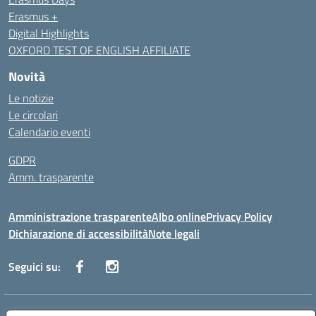
Erasmus +
Digital Highlights
OXFORD TEST OF ENGLISH AFFILIATE
Novità
Le notizie
Le circolari
Calendario eventi
GDPR
Amm. trasparente
Amministrazione trasparente
Albo online
Privacy Policy
Dichiarazione di accessibilità
Note legali
Seguici su:
Indirizzo:
Corso Fornari, 168 - 70056 Molfetta (Ba)