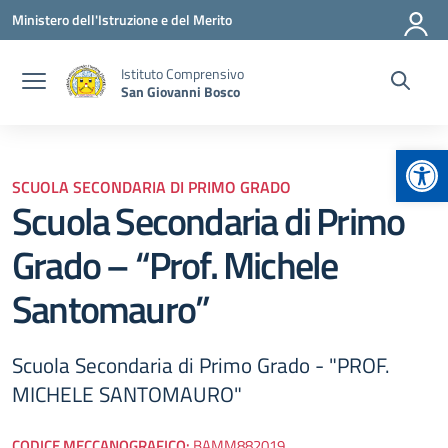
Vai ai contenuti
Vai al menu di navigazione
Vai al footer
Ministero dell'Istruzione e del Merito
Istituto Comprensivo
San Giovanni Bosco
Apr
SCUOLA SECONDARIA DI PRIMO GRADO
Scuola Secondaria di Primo
Grado – “Prof. Michele
Santomauro”
Scuola Secondaria di Primo Grado - "PROF.
MICHELE SANTOMAURO"
CODICE MECCANOGRAFICO:
BAMM882019