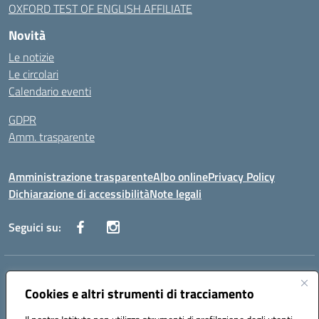
OXFORD TEST OF ENGLISH AFFILIATE
Novità
Le notizie
Le circolari
Calendario eventi
GDPR
Amm. trasparente
Amministrazione trasparente
Albo online
Privacy Policy
Dichiarazione di accessibilità
Note legali
Seguici su:
Indirizzo:
Corso Fornari, 168 - 70056 Molfetta (Ba)
Centralino:
Cookies e altri strumenti di tracciamento
+39 080 2446680
Email:
baic882008@istruzione.it
Posta elettronica certificata (PEC):
baic882008@pec.istruzione.it