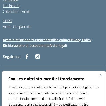
Le notizie
Le circolari
Calendario eventi
GDPR
Amm. trasparente
Amministrazione trasparente
Albo online
Privacy Policy
Dichiarazione di accessibilità
Note legali
Seguici su:
Indirizzo:
Corso Fornari, 168 - 70056 Molfetta (Ba)
Centralino:
Cookies e altri strumenti di tracciamento
+39 080 2446680
Email:
baic882008@istruzione.it
Posta elettronica certificata (PEC):
baic882008@pec.istruzione.it
Il nostro Istituto non utilizza strumenti di profilazione degli utenti -
Codice fiscale: 80023470729
sono utilizzati esclusivamente cookies tecnici necessari al
Codice meccanografico:
BAIC882008
corretto funzionamento del sito, alla fruibilità dei servizi
Codice unico di fatturazione (CUF): UFEUNT
istituzionali e alla sua accessibilità – sono utilizzati, inoltre,