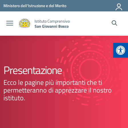
Vai ai contenuti
Vai al menu di navigazione
Vai al footer
Ministero dell'Istruzione e del Merito
Istituto Comprensivo
San Giovanni Bosco
Apr
Presentazione
Ecco le pagine più importanti che ti
permetteranno di apprezzare il nostro
istituto.