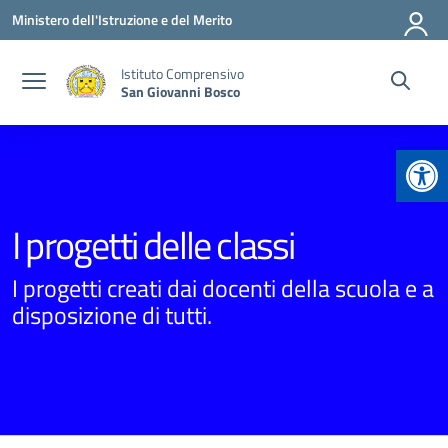
Vai ai contenuti
Vai al menu di navigazione
Vai al footer
Ministero dell'Istruzione e del Merito
Istituto Comprensivo
San Giovanni Bosco
Apr
I progetti delle classi
I progetti creati dai docenti della scuola e a
disposizione di tutti.