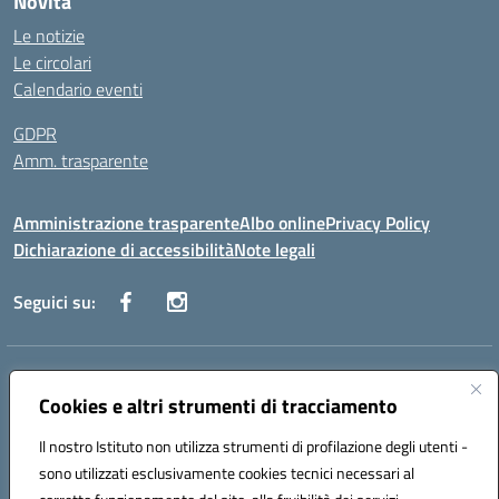
Novità
Le notizie
Le circolari
Calendario eventi
GDPR
Amm. trasparente
Amministrazione trasparente
Albo online
Privacy Policy
Dichiarazione di accessibilità
Note legali
Seguici su:
Indirizzo:
Corso Fornari, 168 - 70056 Molfetta (Ba)
Centralino:
Cookies e altri strumenti di tracciamento
+39 080 2446680
Email:
baic882008@istruzione.it
Posta elettronica certificata (PEC):
baic882008@pec.istruzione.it
Il nostro Istituto non utilizza strumenti di profilazione degli utenti -
Codice fiscale: 80023470729
sono utilizzati esclusivamente cookies tecnici necessari al
Codice meccanografico:
BAIC882008