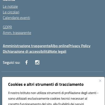
Le notizie
Le circolari
Calendario eventi
GDPR
Amm. trasparente
Amministrazione trasparente
Albo online
Privacy Policy
Dichiarazione di accessibilità
Note legali
Seguici su:
Indirizzo:
Corso Fornari, 168 - 70056 Molfetta (Ba)
Centralino:
Cookies e altri strumenti di tracciamento
+39 080 2446680
Email:
baic882008@istruzione.it
Posta elettronica certificata (PEC):
baic882008@pec.istruzione.it
Il nostro Istituto non utilizza strumenti di profilazione degli utenti -
Codice fiscale: 80023470729
sono utilizzati esclusivamente cookies tecnici necessari al
Codice meccanografico:
BAIC882008
corretto funzionamento del sito, alla fruibilità dei servizi