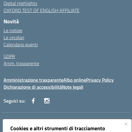
Digital Highlights
OXFORD TEST OF ENGLISH AFFILIATE
Novità
Le notizie
Le circolari
Calendario eventi
GDPR
Amm. trasparente
Amministrazione trasparente
Albo online
Privacy Policy
Dichiarazione di accessibilità
Note legali
Seguici su:
Indirizzo:
Corso Fornari, 168 - 70056 Molfetta (Ba)
Centralino:
Cookies e altri strumenti di tracciamento
+39 080 2446680
Email:
baic882008@istruzione.it