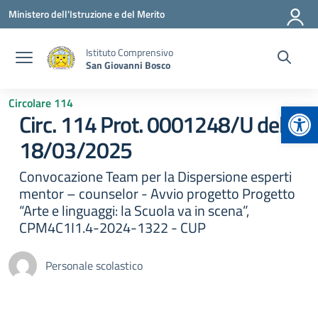
Vai ai contenuti
Vai al menu di navigazione
Vai al footer
Ministero dell'Istruzione e del Merito
Istituto Comprensivo
San Giovanni Bosco
Circolare 114
Apr
Circ. 114 Prot. 0001248/U del
18/03/2025
Convocazione Team per la Dispersione esperti
mentor – counselor - Avvio progetto Progetto
“Arte e linguaggi: la Scuola va in scena”,
CPM4C1I1.4-2024-1322 - CUP
Personale scolastico