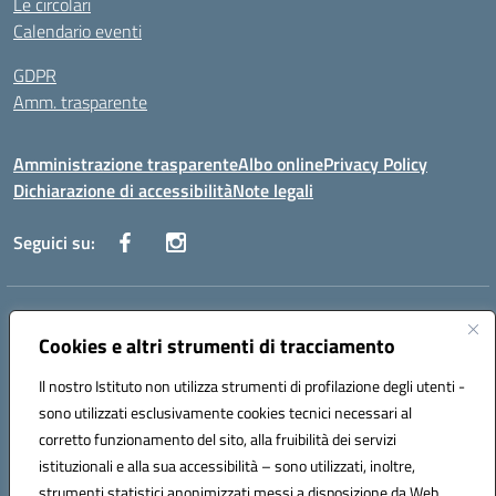
Le circolari
Calendario eventi
GDPR
Amm. trasparente
Amministrazione trasparente
Albo online
Privacy Policy
Dichiarazione di accessibilità
Note legali
Seguici su:
Indirizzo:
Corso Fornari, 168 - 70056 Molfetta (Ba)
Centralino:
Cookies e altri strumenti di tracciamento
+39 080 2446680
Email:
baic882008@istruzione.it
Posta elettronica certificata (PEC):
baic882008@pec.istruzione.it
Il nostro Istituto non utilizza strumenti di profilazione degli utenti -
Codice fiscale: 80023470729
sono utilizzati esclusivamente cookies tecnici necessari al
Codice meccanografico:
BAIC882008
corretto funzionamento del sito, alla fruibilità dei servizi
Codice unico di fatturazione (CUF): UFEUNT
istituzionali e alla sua accessibilità – sono utilizzati, inoltre,
strumenti statistici anonimizzati messi a disposizione da Web