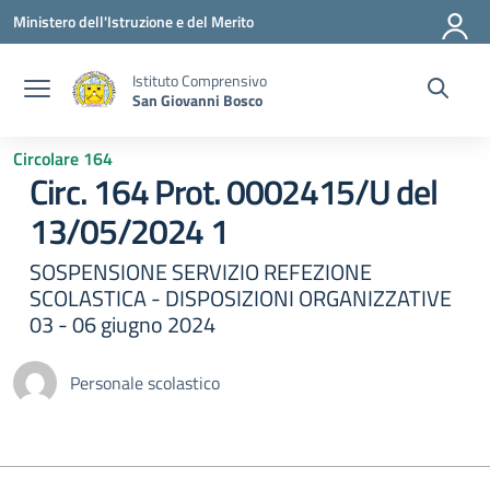
Vai ai contenuti
Vai al menu di navigazione
Vai al footer
Ministero dell'Istruzione e del Merito
Istituto Comprensivo
San Giovanni Bosco
Circolare 164
Circ. 164 Prot. 0002415/U del
13/05/2024 1
SOSPENSIONE SERVIZIO REFEZIONE
SCOLASTICA - DISPOSIZIONI ORGANIZZATIVE
03 - 06 giugno 2024
Personale scolastico