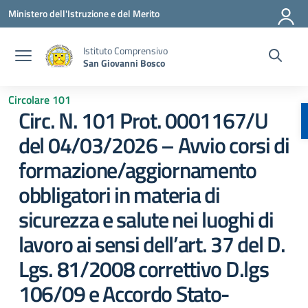
Vai ai contenuti
Vai al menu di navigazione
Vai al footer
Ministero dell'Istruzione e del Merito
Istituto Comprensivo
San Giovanni Bosco
Circolare 101
Circ. N. 101 Prot. 0001167/U
del 04/03/2026 – Avvio corsi di
formazione/aggiornamento
obbligatori in materia di
sicurezza e salute nei luoghi di
lavoro ai sensi dell’art. 37 del D.
Lgs. 81/2008 correttivo D.lgs
106/09 e Accordo Stato-