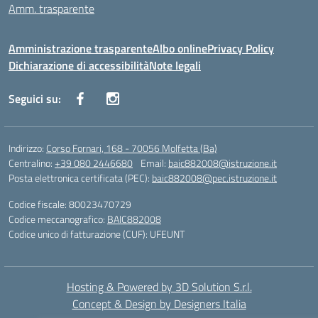
Amm. trasparente
Amministrazione trasparente
Albo online
Privacy Policy
Dichiarazione di accessibilità
Note legali
Seguici su:
Indirizzo:
Corso Fornari, 168 - 70056 Molfetta (Ba)
Centralino:
+39 080 2446680
Email:
baic882008@istruzione.it
Posta elettronica certificata (PEC):
baic882008@pec.istruzione.it
Codice fiscale: 80023470729
Codice meccanografico:
BAIC882008
Codice unico di fatturazione (CUF): UFEUNT
Hosting & Powered by 3D Solution S.r.l.
Concept & Design by Designers Italia