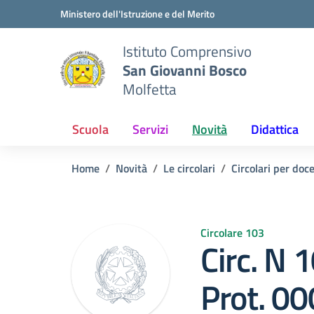
Vai ai contenuti
Vai al menu di navigazione
Vai al footer
Ministero dell'Istruzione e del Merito
Istituto Comprensivo
San Giovanni Bosco
Molfetta
Scuola
Servizi
Novità
Didattica
Home
Novità
Le circolari
Circolari per doc
Circolare 103
Circ. N
Prot. 0