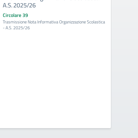
A.S. 2025/26
Scola
prog
Circolare 39
dell’
Trasmissione Nota Informativa Organizzazione Scolastica
2025
- A.S. 2025/26
Circo
Atto d’
Scolast
Trienna