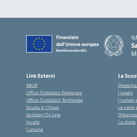
Is
S
M
— 
Link Esterni
La Scuo
MIUR
Presenta
Ufficio Scolastico Regionale
I luoghi
Ufficio Scolastico Territoriale
I numeri 
Scuola in Chiaro
Le carte 
Iscrizioni On Line
Organizz
Invalsi
La storia
Comune