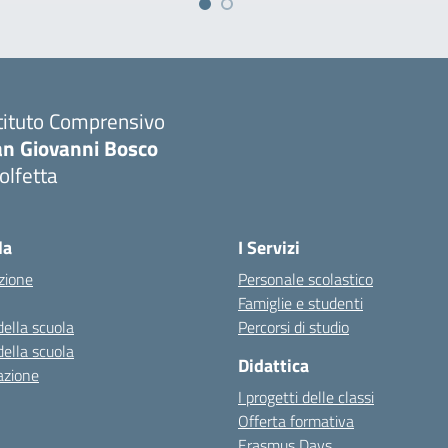
tituto Comprensivo
an Giovanni Bosco
olfetta
Visita la pagina iniziale della scuola
la
I Servizi
zione
Personale scolastico
Famiglie e studenti
della scuola
Percorsi di studio
della scuola
Didattica
azione
I progetti delle classi
Offerta formativa
Erasmus Days