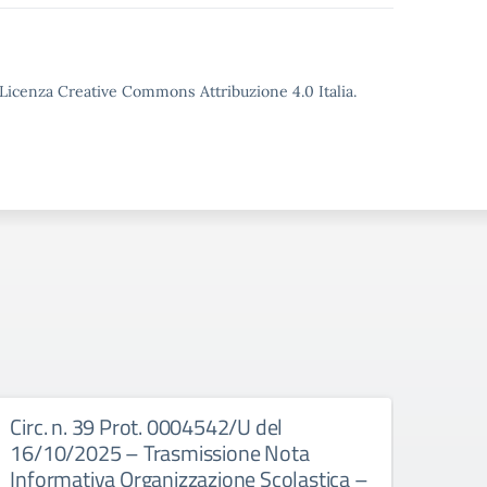
o Licenza Creative Commons Attribuzione 4.0 Italia.
Circ. n. 39 Prot. 0004542/U del
Circ
16/10/2025 – Trasmissione Nota
16/1
Informativa Organizzazione Scolastica –
Docen