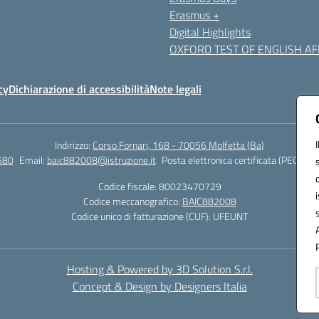
Erasmus +
Digital Highlights
OXFORD TEST OF ENGLISH AFF
cy
Dichiarazione di accessibilità
Note legali
Indirizzo:
Corso Fornari, 168 - 70056 Molfetta (Ba)
680
Email:
baic882008@istruzione.it
Posta elettronica certificata (PEC):
bai
Codice fiscale: 80023470729
Codice meccanografico:
BAIC882008
Codice unico di fatturazione (CUF): UFEUNT
Hosting & Powered by 3D Solution S.r.l.
Concept & Design by Designers Italia