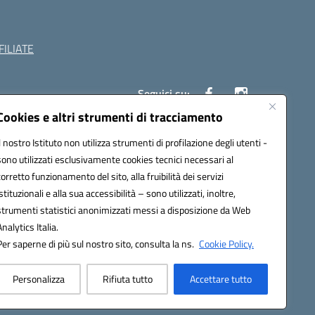
ILIATE
Seguici su:
Cookies e altri strumenti di tracciamento
Il nostro Istituto non utilizza strumenti di profilazione degli utenti -
c882008@pec.istruzione.it
sono utilizzati esclusivamente cookies tecnici necessari al
corretto funzionamento del sito, alla fruibilità dei servizi
istituzionali e alla sua accessibilità – sono utilizzati, inoltre,
strumenti statistici anonimizzati messi a disposizione da Web
Analytics Italia.
Per saperne di più sul nostro sito, consulta la ns.
Cookie Policy.
Personalizza
Rifiuta tutto
Accettare tutto