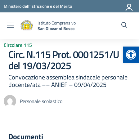
Vai ai contenuti
Vai al menu di navigazione
Vai al footer
Ministero dell'Istruzione e del Merito
Istituto Comprensivo
San Giovanni Bosco
Circolare 115
Apr
Circ. N.115 Prot. 0001251/U
del 19/03/2025
Convocazione assemblea sindacale personale
docente/ata –– ANIEF – 09/04/2025
Personale scolastico
Documenti