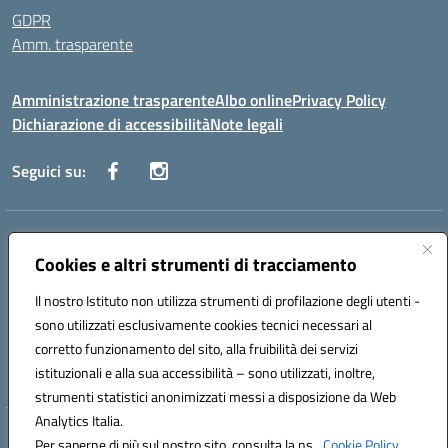
GDPR
Amm. trasparente
Amministrazione trasparente
Albo online
Privacy Policy
Dichiarazione di accessibilità
Note legali
Seguici su:
Indirizzo:
Corso Fornari, 168 - 70056 Molfetta (Ba)
Centralino:
Cookies e altri strumenti di tracciamento
+39 080 2446680
Email:
baic882008@istruzione.it
Posta elettronica certificata (PEC):
baic882008@pec.istruzione.it
Il nostro Istituto non utilizza strumenti di profilazione degli utenti -
Codice fiscale: 80023470729
sono utilizzati esclusivamente cookies tecnici necessari al
Codice meccanografico:
BAIC882008
corretto funzionamento del sito, alla fruibilità dei servizi
Codice unico di fatturazione (CUF): UFEUNT
istituzionali e alla sua accessibilità – sono utilizzati, inoltre,
strumenti statistici anonimizzati messi a disposizione da Web
Analytics Italia.
Hosting & Powered by 3D Solution S.r.l.
Per saperne di più sul nostro sito, consulta la ns.
Cookie Policy.