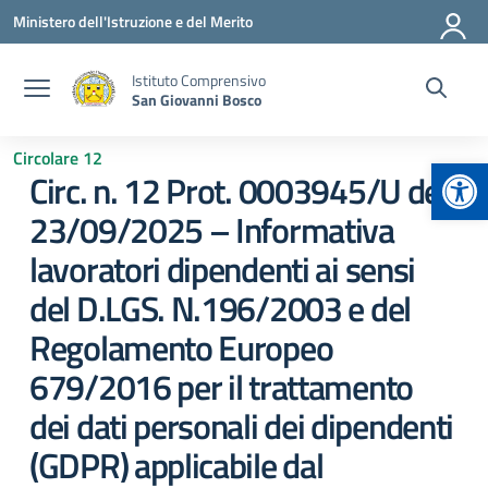
Vai ai contenuti
Vai al menu di navigazione
Vai al footer
Ministero dell'Istruzione e del Merito
Istituto Comprensivo
San Giovanni Bosco
Circolare 12
Apr
Circ. n. 12 Prot. 0003945/U del
23/09/2025 – Informativa
lavoratori dipendenti ai sensi
del D.LGS. N.196/2003 e del
Regolamento Europeo
679/2016 per il trattamento
dei dati personali dei dipendenti
(GDPR) applicabile dal