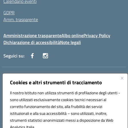
Calendario eventi
GDPR
Amm. trasparente
Amministrazione trasparente
Albo online
Privacy Policy
Dichiarazione di accessibilità
Note legali
Seguici su:
Indirizzo:
Corso Fornari, 168 - 70056 Molfetta (Ba)
Centralino:
Cookies e altri strumenti di tracciamento
+39 080 2446680
Email:
baic882008@istruzione.it
Posta elettronica certificata (PEC):
baic882008@pec.istruzione.it
Il nostro Istituto non utilizza strumenti di profilazione degli utenti -
Codice fiscale: 80023470729
sono utilizzati esclusivamente cookies tecnici necessari al
Codice meccanografico:
BAIC882008
corretto funzionamento del sito, alla fruibilità dei servizi
Codice unico di fatturazione (CUF): UFEUNT
istituzionali e alla sua accessibilità – sono utilizzati, inoltre,
strumenti statistici anonimizzati messi a disposizione da Web
Analytics Italia.