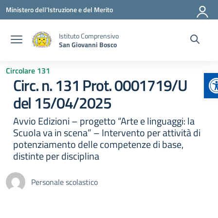
Vai ai contenuti
Vai al menu di navigazione
Vai al footer
Ministero dell'Istruzione e del Merito
Istituto Comprensivo
San Giovanni Bosco
Circolare 131
A
Circ. n. 131 Prot. 0001719/U
del 15/04/2025
Avvio Edizioni – progetto “Arte e linguaggi: la
Scuola va in scena” – Intervento per attività di
potenziamento delle competenze di base,
distinte per disciplina
Personale scolastico