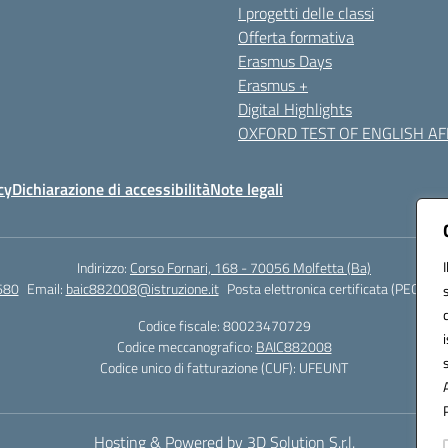
I progetti delle classi
Offerta formativa
Erasmus Days
Erasmus +
Digital Highlights
OXFORD TEST OF ENGLISH AFF
cy
Dichiarazione di accessibilità
Note legali
Indirizzo:
Corso Fornari, 168 - 70056 Molfetta (Ba)
680
Email:
baic882008@istruzione.it
Posta elettronica certificata (PEC):
bai
Codice fiscale: 80023470729
Codice meccanografico:
BAIC882008
Codice unico di fatturazione (CUF): UFEUNT
Hosting & Powered by 3D Solution S.r.l.