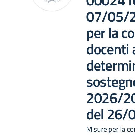
0002410
07/05/2
per la co
docenti
determin
sostegno
2026/20
del 26/
Misure per la co