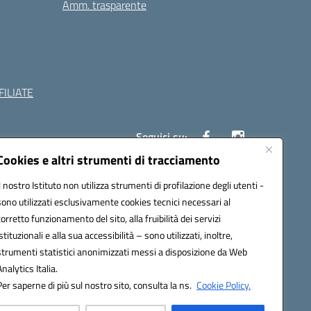
Amm. trasparente
ILIATE
Seguici su:
Cookies e altri strumenti di tracciamento
Il nostro Istituto non utilizza strumenti di profilazione degli utenti -
c882008@pec.istruzione.it
sono utilizzati esclusivamente cookies tecnici necessari al
corretto funzionamento del sito, alla fruibilità dei servizi
istituzionali e alla sua accessibilità – sono utilizzati, inoltre,
strumenti statistici anonimizzati messi a disposizione da Web
Analytics Italia.
Per saperne di più sul nostro sito, consulta la ns.
Cookie Policy.