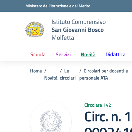
Vai ai contenuti
Vai al menu di navigazione
Vai al footer
Ministero dell'Istruzione e del Merito
Istituto Comprensivo
San Giovanni Bosco
Molfetta
Scuola
Servizi
Novità
Didattica
Home
Le
Circolari per docenti e
Novità
circolari
personale ATA
Circolare 142
Circ. n. 