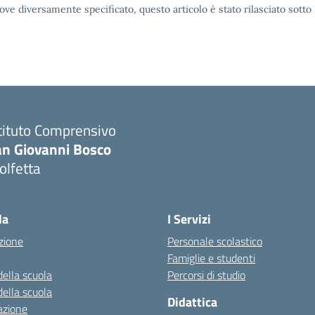
ove diversamente specificato, questo articolo è stato rilasciato sott
tituto Comprensivo
an Giovanni Bosco
olfetta
Visita la pagina iniziale della scuola
la
I Servizi
zione
Personale scolastico
Famiglie e studenti
della scuola
Percorsi di studio
della scuola
Didattica
azione