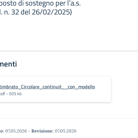
osto di sostegno per l’a.s.
 n. 32 del 26/02/2025)
menti
timbrato_Circolare_continuit__con_modello
pdf - 505 kb
o:
07.05.2026
-
Revisione:
07.05.2026