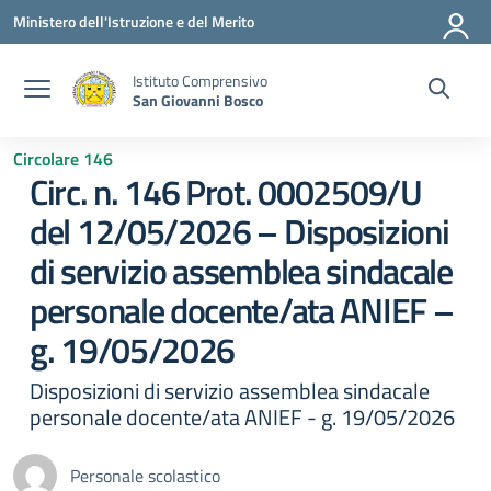
Vai ai contenuti
Vai al menu di navigazione
Vai al footer
Ministero dell'Istruzione e del Merito
Istituto Comprensivo
San Giovanni Bosco
Circolare 146
Circ. n. 146 Prot. 0002509/U
del 12/05/2026 – Disposizioni
di servizio assemblea sindacale
personale docente/ata ANIEF –
g. 19/05/2026
Disposizioni di servizio assemblea sindacale
personale docente/ata ANIEF - g. 19/05/2026
Personale scolastico