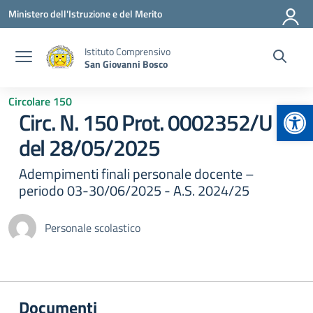
Vai ai contenuti
Vai al menu di navigazione
Vai al footer
Ministero dell'Istruzione e del Merito
Istituto Comprensivo
San Giovanni Bosco
Circolare 150
Apr
Circ. N. 150 Prot. 0002352/U
del 28/05/2025
Adempimenti finali personale docente –
periodo 03-30/06/2025 - A.S. 2024/25
Personale scolastico
Documenti