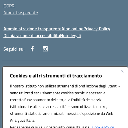
GDPR
Amm. trasparente
Amministrazione trasparente
Albo online
Privacy Policy
Dichiarazione di accessibilità
Note legali
Seguici su:
Indirizzo:
Corso Fornari, 168 - 70056 Molfetta (Ba)
Centralino:
Cookies e altri strumenti di tracciamento
+39 080 2446680
Email:
baic882008@istruzione.it
Posta elettronica certificata (PEC):
baic882008@pec.istruzione.it
Il nostro Istituto non utilizza strumenti di profilazione degli utenti -
Codice fiscale: 80023470729
sono utilizzati esclusivamente cookies tecnici necessari al
Codice meccanografico:
BAIC882008
corretto funzionamento del sito, alla fruibilità dei servizi
Codice unico di fatturazione (CUF): UFEUNT
istituzionali e alla sua accessibilità – sono utilizzati, inoltre,
strumenti statistici anonimizzati messi a disposizione da Web
Analytics Italia.
Hosting & Powered by 3D Solution S.r.l.
Per saperne di più sul nostro sito, consulta la ns.
Cookie Policy.