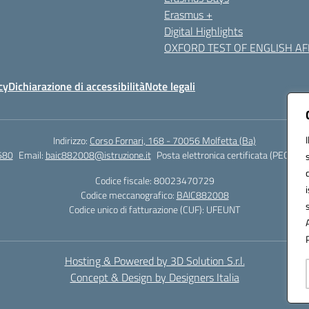
Erasmus +
Digital Highlights
OXFORD TEST OF ENGLISH AFF
cy
Dichiarazione di accessibilità
Note legali
Indirizzo:
Corso Fornari, 168 - 70056 Molfetta (Ba)
680
Email:
baic882008@istruzione.it
Posta elettronica certificata (PEC):
bai
Codice fiscale: 80023470729
Codice meccanografico:
BAIC882008
Codice unico di fatturazione (CUF): UFEUNT
Hosting & Powered by 3D Solution S.r.l.
Concept & Design by Designers Italia