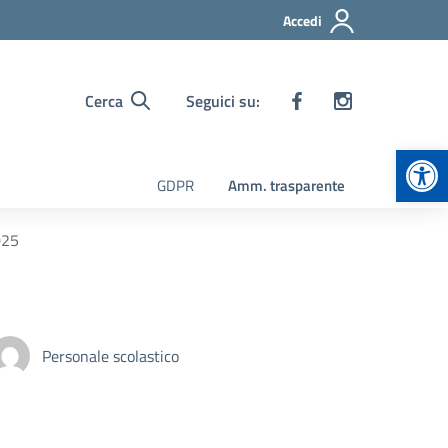
Accedi
Cerca
Seguici su:
Apr
GDPR
Amm. trasparente
025
Personale scolastico