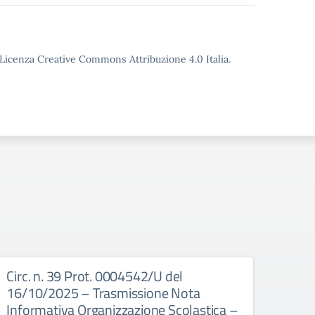
o Licenza Creative Commons Attribuzione 4.0 Italia.
Circ. n. 39 Prot. 0004542/U del
Circ
16/10/2025 – Trasmissione Nota
16/1
Informativa Organizzazione Scolastica –
Docen