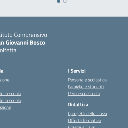
tituto Comprensivo
an Giovanni Bosco
olfetta
Visita la pagina iniziale della scuola
la
I Servizi
zione
Personale scolastico
Famiglie e studenti
della scuola
Percorsi di studio
della scuola
Didattica
azione
I progetti delle classi
Offerta formativa
Erasmus Days