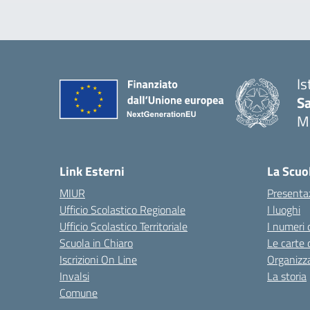
Is
S
M
— 
Link Esterni
La Scuo
MIUR
Presenta
Ufficio Scolastico Regionale
I luoghi
Ufficio Scolastico Territoriale
I numeri 
Scuola in Chiaro
Le carte 
Iscrizioni On Line
Organizz
Invalsi
La storia
Comune