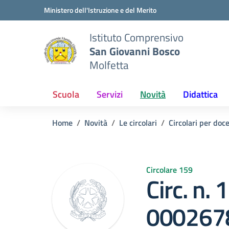
Vai ai contenuti
Vai al menu di navigazione
Vai al footer
Ministero dell'Istruzione e del Merito
Istituto Comprensivo
San Giovanni Bosco
Molfetta
Scuola
Servizi
Novità
Didattica
Home
Novità
Le circolari
Circolari per doc
Circolare 159
Circ. n. 
0002678