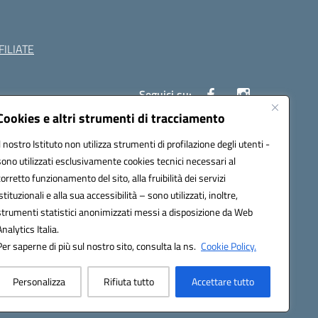
ILIATE
Seguici su:
Cookies e altri strumenti di tracciamento
Il nostro Istituto non utilizza strumenti di profilazione degli utenti -
c882008@pec.istruzione.it
sono utilizzati esclusivamente cookies tecnici necessari al
corretto funzionamento del sito, alla fruibilità dei servizi
istituzionali e alla sua accessibilità – sono utilizzati, inoltre,
strumenti statistici anonimizzati messi a disposizione da Web
Analytics Italia.
Per saperne di più sul nostro sito, consulta la ns.
Cookie Policy.
Personalizza
Rifiuta tutto
Accettare tutto