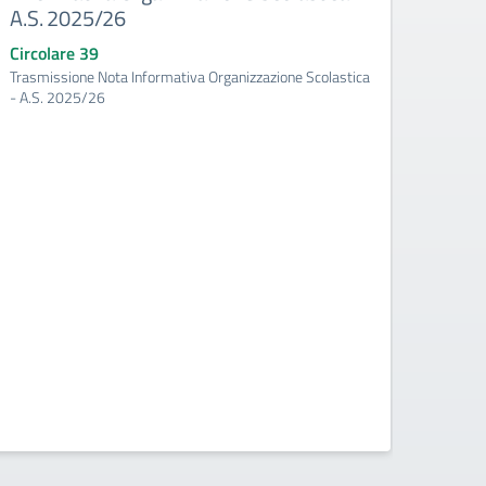
A.S. 2025/26
Scola
prog
Circolare 39
dell’
Trasmissione Nota Informativa Organizzazione Scolastica
2025
- A.S. 2025/26
Circo
Atto d’
Scolast
Trienna