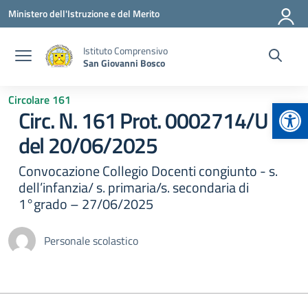
Vai ai contenuti
Vai al menu di navigazione
Vai al footer
Ministero dell'Istruzione e del Merito
Istituto Comprensivo
San Giovanni Bosco
Circolare 161
Apr
Circ. N. 161 Prot. 0002714/U
del 20/06/2025
Convocazione Collegio Docenti congiunto - s.
dell’infanzia/ s. primaria/s. secondaria di
1°grado – 27/06/2025
Personale scolastico