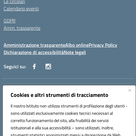
Le circolari
Calendario eventi
GDPR
Amm. trasparente
Amministrazione trasparente
Albo online
Privacy Policy
Dichiarazione di accessibilità
Note legali
Seguici su:
Indirizzo:
Corso Fornari, 168 - 70056 Molfetta (Ba)
Centralino:
Cookies e altri strumenti di tracciamento
+39 080 2446680
Email:
baic882008@istruzione.it
Posta elettronica certificata (PEC):
baic882008@pec.istruzione.it
Il nostro Istituto non utilizza strumenti di profilazione degli utenti -
Codice fiscale: 80023470729
sono utilizzati esclusivamente cookies tecnici necessari al
Codice meccanografico:
BAIC882008
corretto funzionamento del sito, alla fruibilità dei servizi
Codice unico di fatturazione (CUF): UFEUNT
istituzionali e alla sua accessibilità – sono utilizzati, inoltre,
strumenti statistici anonimizzati messi a disposizione da Web