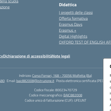
della scuola
Didattica
azione
I progetti delle classi
Offerta formativa
Erasmus Days
Erasmus +
Digital Highlights
OXFORD TEST OF ENGLISH AFF
cy
Dichiarazione di accessibilità
Note legali
Indirizzo:
Corso Fornari, 168 - 70056 Molfetta (Ba)
680
Email:
baic882008@istruzione.it
Posta elettronica certificata (PEC):
bai
Codice fiscale: 80023470729
Codice meccanografico:
BAIC882008
Codice unico di fatturazione (CUF): UFEUNT