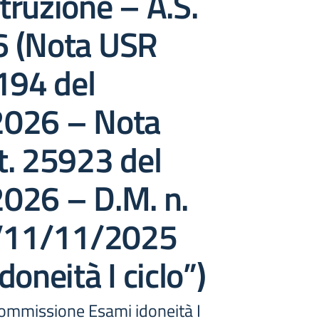
struzione – A.S.
 (Nota USR
194 del
026 – Nota
t. 25923 del
026 – D.M. n.
l’11/11/2025
doneità I ciclo”)
ommissione Esami idoneità I