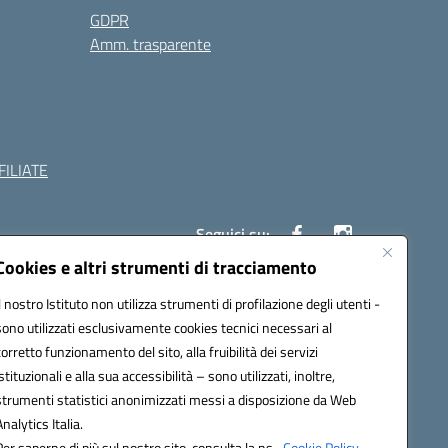
GDPR
Amm. trasparente
ILIATE
Seguici su:
Cookies e altri strumenti di tracciamento
Il nostro Istituto non utilizza strumenti di profilazione degli utenti -
c882008@pec.istruzione.it
sono utilizzati esclusivamente cookies tecnici necessari al
corretto funzionamento del sito, alla fruibilità dei servizi
istituzionali e alla sua accessibilità – sono utilizzati, inoltre,
strumenti statistici anonimizzati messi a disposizione da Web
Analytics Italia.
Per saperne di più sul nostro sito, consulta la ns.
Cookie Policy.