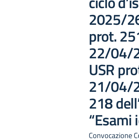
ciclo d’i
2025/26
prot. 25
22/04/2
USR pro
21/04/2
218 del
“Esami i
Convocazione C