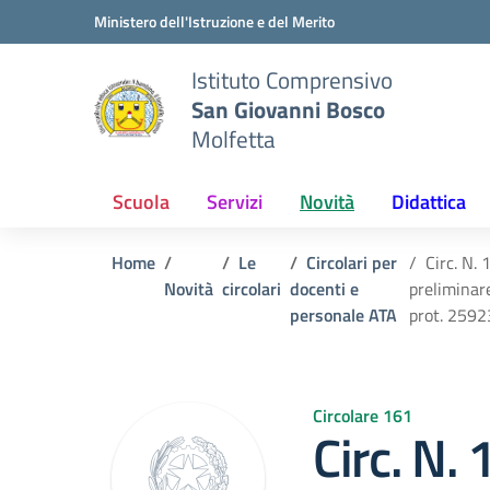
Vai ai contenuti
Vai al menu di navigazione
Vai al footer
Ministero dell'Istruzione e del Merito
Istituto Comprensivo
San Giovanni Bosco
Molfetta
Scuola
Servizi
Novità
Didattica
Home
Le
Circolari per
Circ. N.
Novità
circolari
docenti e
preliminar
personale ATA
prot. 2592
Circolare 161
Circ. N. 