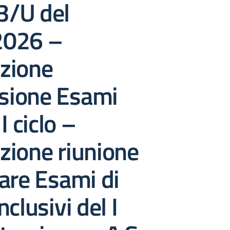
/U del
2026 –
zione
ione Esami
I ciclo –
zione riunione
are Esami di
clusivi del I