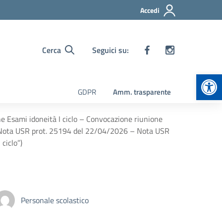
Accedi
Cerca
Seguici su:
Apr
GDPR
Amm. trasparente
Esami idoneità I ciclo – Convocazione riunione
26 (Nota USR prot. 25194 del 22/04/2026 – Nota USR
ciclo”)
Personale scolastico