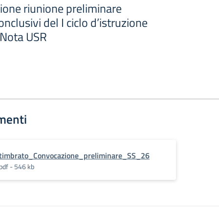
ione riunione preliminare
nclusivi del I ciclo d’istruzione
(Nota USR
menti
timbrato_Convocazione_preliminare_SS_26
pdf - 546 kb