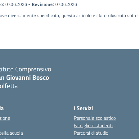
o:
07.06.2026
-
Revisione:
07.06.2026
ove diversamente specificato, questo articolo è stato rilasciato sott
tituto Comprensivo
an Giovanni Bosco
olfetta
Visita la pagina iniziale della scuola
la
I Servizi
zione
Personale scolastico
Famiglie e studenti
della scuola
Percorsi di studio