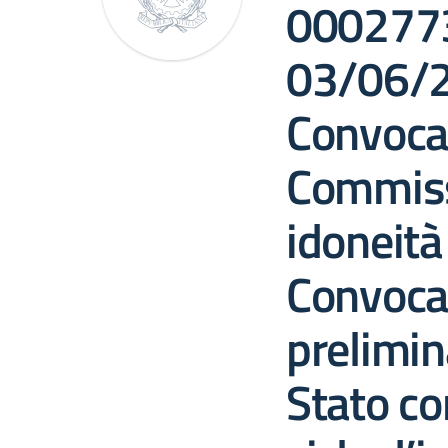
0002773
03/06/
Convoca
Commiss
idoneità 
Convoca
prelimin
Stato con