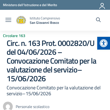
Vai ai contenuti
Vai al menu di navigazione
Vai al footer
Ministero dell'Istruzione e del Merito
Istituto Comprensivo
San Giovanni Bosco
Circolare 163
Apr
Circ. n. 163 Prot. 0002820/U
del 04/06/2026 –
Convocazione Comitato per la
valutazione del servizio–
15/06/2026
Convocazione Comitato per la valutazione del
servizio–15/06/2026
Personale scolastico