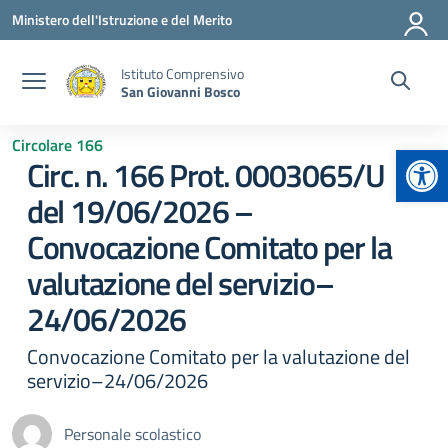
Vai ai contenuti
Vai al menu di navigazione
Vai al footer
Ministero dell'Istruzione e del Merito
Istituto Comprensivo
San Giovanni Bosco
Circolare 166
Apr
Circ. n. 166 Prot. 0003065/U
del 19/06/2026 –
Convocazione Comitato per la
valutazione del servizio–
24/06/2026
Convocazione Comitato per la valutazione del
servizio–24/06/2026
Personale scolastico