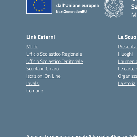
S
M
— 
Link Esterni
La Scuo
MIUR
Presenta
Ufficio Scolastico Regionale
I luoghi
Ufficio Scolastico Territoriale
I numeri 
Scuola in Chiaro
Le carte 
Iscrizioni On Line
Organizz
Invalsi
La storia
Comune
Amministrazione trasparente
Albo online
Privacy Poli