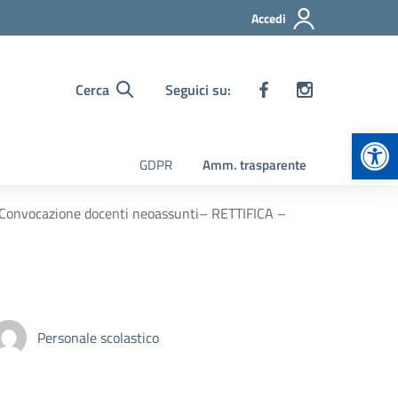
Accedi
Cerca
Seguici su:
Apr
GDPR
Amm. trasparente
 Convocazione docenti neoassunti– RETTIFICA –
Personale scolastico