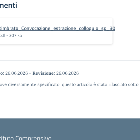
menti
timbrato_Convocazione_estrazione_colloquio_sp_30
pdf - 307 kb
o:
26.06.2026
-
Revisione:
26.06.2026
ove diversamente specificato, questo articolo è stato rilasciato sott
tituto Comprensivo