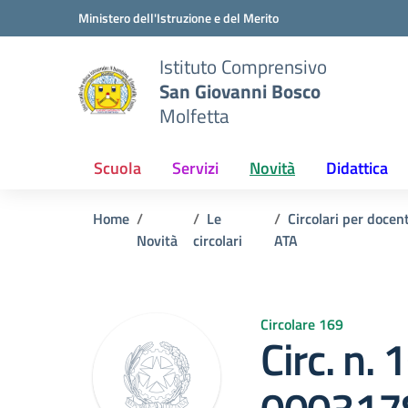
Vai ai contenuti
Vai al menu di navigazione
Vai al footer
Ministero dell'Istruzione e del Merito
Istituto Comprensivo
San Giovanni Bosco
Molfetta
Scuola
Servizi
Novità
Didattica
Home
Le
Circolari per docen
Novità
circolari
ATA
Circolare 169
Circ. n. 