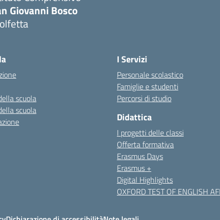
an Giovanni Bosco
olfetta
Visita la pagina iniziale della scuola
la
I Servizi
zione
Personale scolastico
Famiglie e studenti
della scuola
Percorsi di studio
della scuola
Didattica
azione
I progetti delle classi
Offerta formativa
Erasmus Days
Erasmus +
Digital Highlights
OXFORD TEST OF ENGLISH AFF
cy
Dichiarazione di accessibilità
Note legali