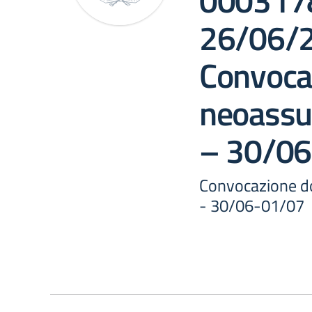
0003178
26/06/
Convoca
neoassu
– 30/0
Convocazione d
- 30/06-01/07