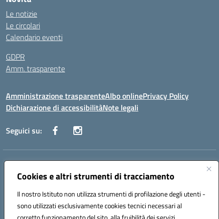
Le notizie
Le circolari
Calendario eventi
GDPR
Amm. trasparente
Amministrazione trasparente
Albo online
Privacy Policy
Dichiarazione di accessibilità
Note legali
Seguici su:
Indirizzo:
Corso Fornari, 168 - 70056 Molfetta (Ba)
Centralino:
Cookies e altri strumenti di tracciamento
+39 080 2446680
Email:
baic882008@istruzione.it
Posta elettronica certificata (PEC):
baic882008@pec.istruzione.it
Il nostro Istituto non utilizza strumenti di profilazione degli utenti -
Codice fiscale: 80023470729
sono utilizzati esclusivamente cookies tecnici necessari al
Codice meccanografico:
BAIC882008
corretto funzionamento del sito, alla fruibilità dei servizi