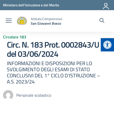
Vai ai contenuti
Vai al menu di navigazione
Vai al footer
Ministero dell'Istruzione e del Merito
Istituto Comprensivo
San Giovanni Bosco
Circolare 183
Apr
Circ. N. 183 Prot. 0002843/U
del 03/06/2024
INFORMAZIONI E DISPOSIZIONI PER LO
SVOLGIMENTO DEGLI ESAMI DI STATO
CONCLUSIVI DEL 1° CICLO D’ISTRUZIONE –
A.S. 2023/24
Personale scolastico