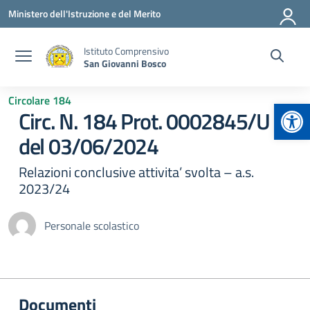
Vai ai contenuti
Vai al menu di navigazione
Vai al footer
Ministero dell'Istruzione e del Merito
Istituto Comprensivo
San Giovanni Bosco
Circolare 184
Apr
Circ. N. 184 Prot. 0002845/U
del 03/06/2024
Relazioni conclusive attivita’ svolta – a.s.
2023/24
Personale scolastico
Documenti