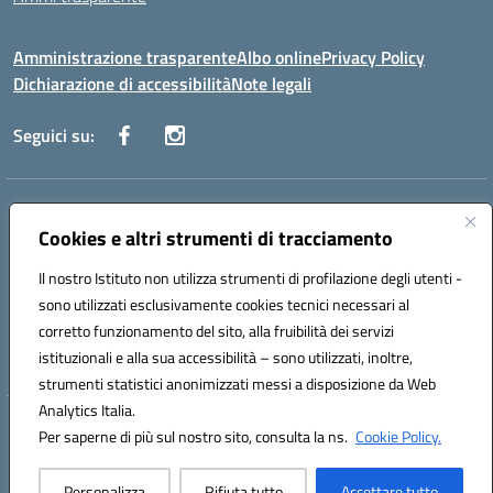
Amministrazione trasparente
Albo online
Privacy Policy
Dichiarazione di accessibilità
Note legali
Seguici su:
Indirizzo:
Corso Fornari, 168 - 70056 Molfetta (Ba)
Centralino:
Cookies e altri strumenti di tracciamento
+39 080 2446680
Email:
baic882008@istruzione.it
Posta elettronica certificata (PEC):
baic882008@pec.istruzione.it
Il nostro Istituto non utilizza strumenti di profilazione degli utenti -
Codice fiscale: 80023470729
sono utilizzati esclusivamente cookies tecnici necessari al
Codice meccanografico:
BAIC882008
corretto funzionamento del sito, alla fruibilità dei servizi
Codice unico di fatturazione (CUF): UFEUNT
istituzionali e alla sua accessibilità – sono utilizzati, inoltre,
strumenti statistici anonimizzati messi a disposizione da Web
Analytics Italia.
Hosting & Powered by 3D Solution S.r.l.
Per saperne di più sul nostro sito, consulta la ns.
Cookie Policy.
Concept & Design by Designers Italia
Personalizza
Rifiuta tutto
Accettare tutto