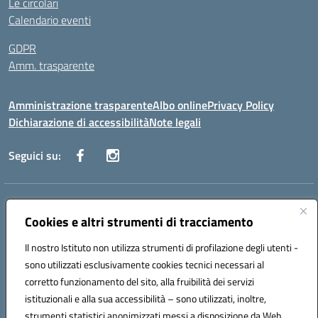
Le circolari
Calendario eventi
GDPR
Amm. trasparente
Amministrazione trasparente
Albo online
Privacy Policy
Dichiarazione di accessibilità
Note legali
Seguici su:
Indirizzo:
Corso Fornari, 168 - 70056 Molfetta (Ba)
Centralino:
Cookies e altri strumenti di tracciamento
+39 080 2446680
Email:
baic882008@istruzione.it
Posta elettronica certificata (PEC):
baic882008@pec.istruzione.it
Il nostro Istituto non utilizza strumenti di profilazione degli utenti -
Codice fiscale: 80023470729
sono utilizzati esclusivamente cookies tecnici necessari al
Codice meccanografico:
BAIC882008
corretto funzionamento del sito, alla fruibilità dei servizi
Codice unico di fatturazione (CUF): UFEUNT
istituzionali e alla sua accessibilità – sono utilizzati, inoltre,
strumenti statistici anonimizzati messi a disposizione da Web