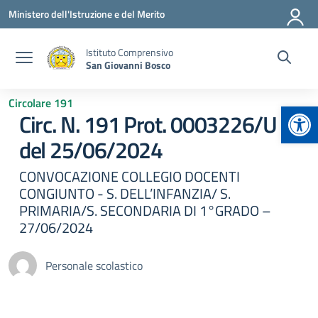
Vai ai contenuti
Vai al menu di navigazione
Vai al footer
Ministero dell'Istruzione e del Merito
Istituto Comprensivo
San Giovanni Bosco
Circolare 191
Apr
Circ. N. 191 Prot. 0003226/U
del 25/06/2024
CONVOCAZIONE COLLEGIO DOCENTI
CONGIUNTO - S. DELL’INFANZIA/ S.
PRIMARIA/S. SECONDARIA DI 1°GRADO –
27/06/2024
Personale scolastico