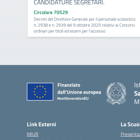
CANDIDATURE SEGRETARI.
Circolare 70529
Decreti del Direttore Generale per il personale scolastico
n. 2938 e n. 2939 del 9 ottobre 2025 relativi ai Concorsi
ordinari per titoli ed esami per l’accesso
Is
S
M
— 
Link Esterni
La Scuo
MIUR
Presenta