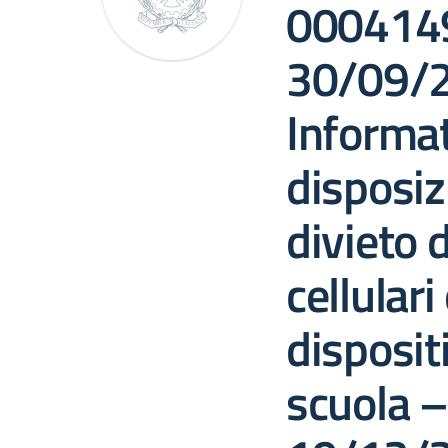
0004149
30/09/
Informat
disposizi
divieto d
cellulari 
dispositi
scuola –