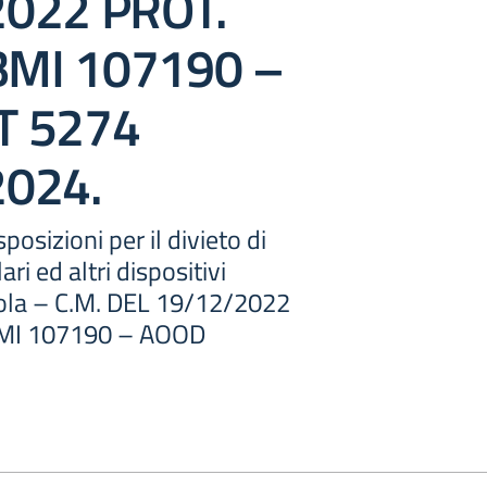
022 PROT.
MI 107190 –
T 5274
2024.
posizioni per il divieto di
lari ed altri dispositivi
cuola – C.M. DEL 19/12/2022
MI 107190 – AOOD