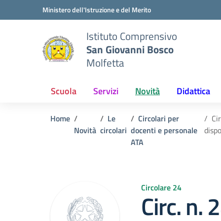
Vai ai contenuti
Vai al menu di navigazione
Vai al footer
Ministero dell'Istruzione e del Merito
Istituto Comprensivo
San Giovanni Bosco
Molfetta
Scuola
Servizi
Novità
Didattica
Home
Le
Circolari per
Ci
Novità
circolari
docenti e personale
disp
ATA
Circolare 24
Circ. n. 