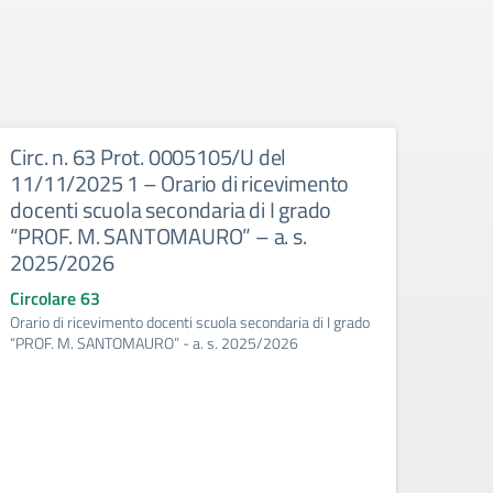
Circ. n. 63 Prot. 0005105/U del
Nota
11/11/2025 1 – Orario di ricevimento
racc
docenti scuola secondaria di I grado
– acc
“PROF. M. SANTOMAURO” – a. s.
profe
2025/2026
Circo
raccom
Circolare 63
classe 
Orario di ricevimento docenti scuola secondaria di I grado
“PROF. M. SANTOMAURO” - a. s. 2025/2026