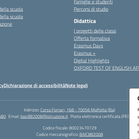
Famiglie e studenti
della scuola
Percorsi di studio
della scuola
Didattica
azione
I progetti delle classi
Offerta formativa
Erasmus Days
Erasmus +
Digital Highlights
OXFORD TEST OF ENGLISH AFF
cy
Dichiarazione di accessibilità
Note legali
Indirizzo:
Corso Fornari, 168 - 70056 Molfetta (Ba)
680
Email:
baic882008@istruzione.it
Posta elettronica certificata (PEC):
bai
Codice fiscale: 80023470729
Codice meccanografico:
BAIC882008