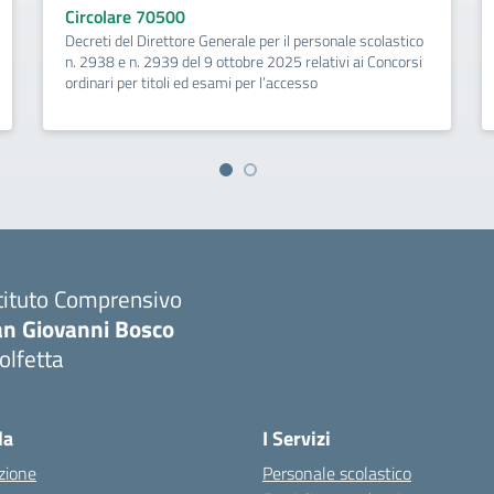
Circolare 70500
Decreti del Direttore Generale per il personale scolastico
n. 2938 e n. 2939 del 9 ottobre 2025 relativi ai Concorsi
ordinari per titoli ed esami per l’accesso
tituto Comprensivo
an Giovanni Bosco
olfetta
Visita la pagina iniziale della scuola
la
I Servizi
zione
Personale scolastico