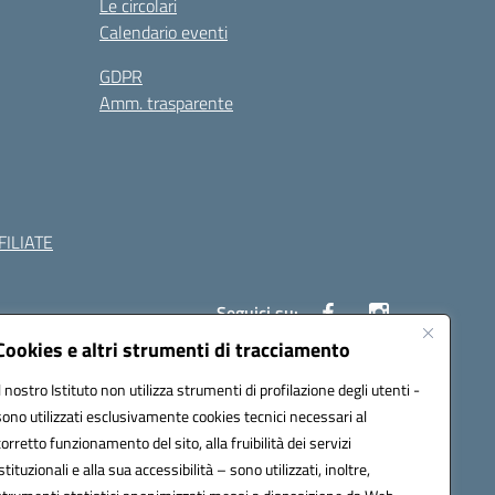
Le circolari
Calendario eventi
GDPR
Amm. trasparente
ILIATE
Seguici su:
Cookies e altri strumenti di tracciamento
Il nostro Istituto non utilizza strumenti di profilazione degli utenti -
c882008@pec.istruzione.it
sono utilizzati esclusivamente cookies tecnici necessari al
corretto funzionamento del sito, alla fruibilità dei servizi
istituzionali e alla sua accessibilità – sono utilizzati, inoltre,