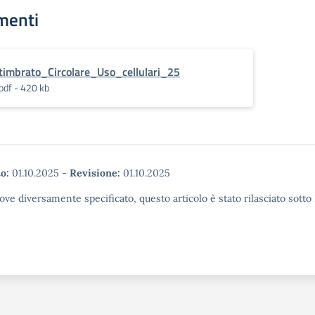
menti
timbrato_Circolare_Uso_cellulari_25
pdf - 420 kb
o:
01.10.2025
-
Revisione:
01.10.2025
ove diversamente specificato, questo articolo è stato rilasciato sott