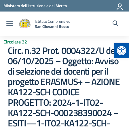
Vai ai contenuti
Vai al menu di navigazione
Vai al footer
Ministero dell'Istruzione e del Merito
Istituto Comprensivo
San Giovanni Bosco
Circolare 32
Apr
Circ. n.32 Prot. 0004322/U del
06/10/2025 – Oggetto: Avviso
di selezione dei docenti per il
progetto ERASMUS+ – AZIONE
KA122-SCH CODICE
PROGETTO: 2024-1-IT02-
KA122-SCH-000238390024 –
ESITI—1-IT02-KA122-SCH-