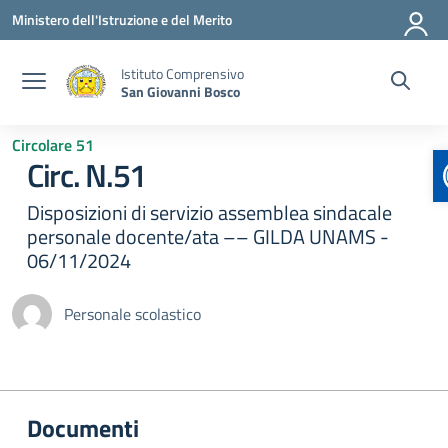
Vai ai contenuti
Vai al menu di navigazione
Vai al footer
Ministero dell'Istruzione e del Merito
Istituto Comprensivo
San Giovanni Bosco
Circolare 51
Circ. N.51
Disposizioni di servizio assemblea sindacale
personale docente/ata –– GILDA UNAMS -
06/11/2024
Personale scolastico
Documenti