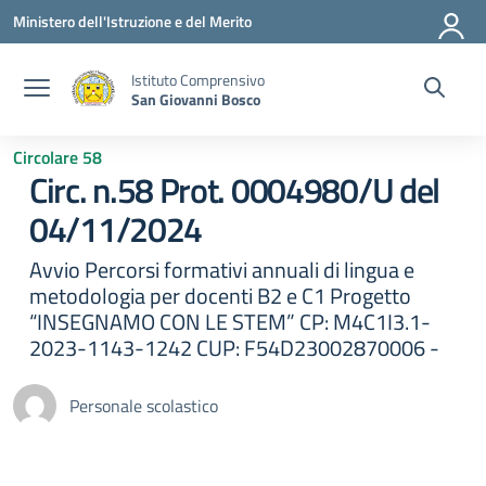
Vai ai contenuti
Vai al menu di navigazione
Vai al footer
Ministero dell'Istruzione e del Merito
Istituto Comprensivo
San Giovanni Bosco
Circolare 58
Circ. n.58 Prot. 0004980/U del
04/11/2024
Avvio Percorsi formativi annuali di lingua e
metodologia per docenti B2 e C1 Progetto
“INSEGNAMO CON LE STEM” CP: M4C1I3.1-
2023-1143-1242 CUP: F54D23002870006 -
Personale scolastico