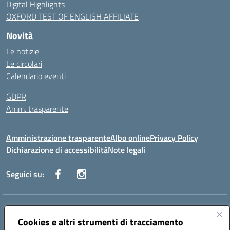
Digital Highlights
OXFORD TEST OF ENGLISH AFFILIATE
Novità
Le notizie
Le circolari
Calendario eventi
GDPR
Amm. trasparente
Amministrazione trasparente
Albo online
Privacy Policy
Dichiarazione di accessibilità
Note legali
Seguici su:
Indirizzo:
Corso Fornari, 168 - 70056 Molfetta (Ba)
Centralino:
Cookies e altri strumenti di tracciamento
+39 080 2446680
Email:
baic882008@istruzione.it