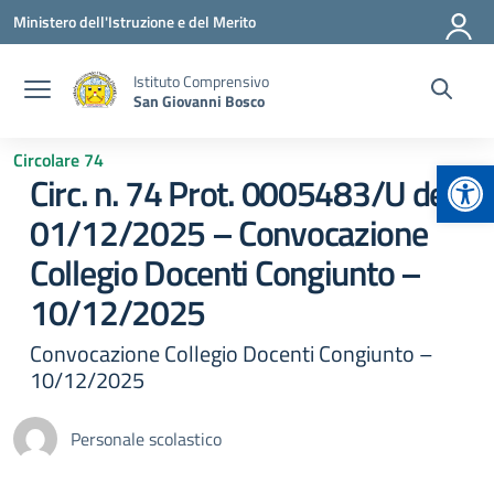
Vai ai contenuti
Vai al menu di navigazione
Vai al footer
Ministero dell'Istruzione e del Merito
Istituto Comprensivo
San Giovanni Bosco
Circolare 74
Apr
Circ. n. 74 Prot. 0005483/U del
01/12/2025 – Convocazione
Collegio Docenti Congiunto –
10/12/2025
Convocazione Collegio Docenti Congiunto –
10/12/2025
Personale scolastico