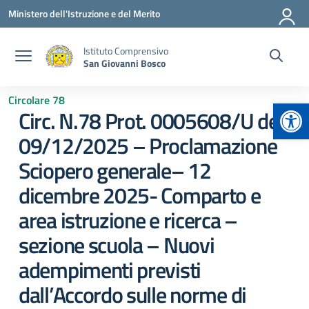
Vai ai contenuti
Vai al menu di navigazione
Vai al footer
Ministero dell'Istruzione e del Merito
Istituto Comprensivo
San Giovanni Bosco
Circolare 78
Apr
Circ. N.78 Prot. 0005608/U del
09/12/2025 – Proclamazione
Sciopero generale– 12
dicembre 2025- Comparto e
area istruzione e ricerca –
sezione scuola – Nuovi
adempimenti previsti
dall’Accordo sulle norme di