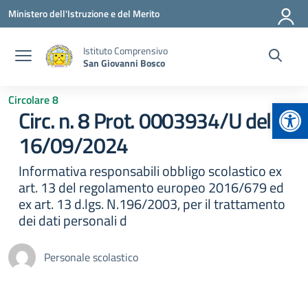
Vai ai contenuti
Vai al menu di navigazione
Vai al footer
Ministero dell'Istruzione e del Merito
Istituto Comprensivo
San Giovanni Bosco
Circolare 8
Apr
Circ. n. 8 Prot. 0003934/U del
16/09/2024
Informativa responsabili obbligo scolastico ex
art. 13 del regolamento europeo 2016/679 ed
ex art. 13 d.lgs. N.196/2003, per il trattamento
dei dati personali d
Personale scolastico