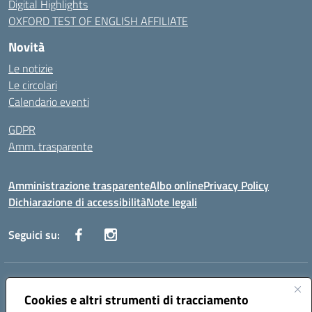
Digital Highlights
OXFORD TEST OF ENGLISH AFFILIATE
Novità
Le notizie
Le circolari
Calendario eventi
GDPR
Amm. trasparente
Amministrazione trasparente
Albo online
Privacy Policy
Dichiarazione di accessibilità
Note legali
Seguici su:
Indirizzo:
Corso Fornari, 168 - 70056 Molfetta (Ba)
Centralino:
Cookies e altri strumenti di tracciamento
+39 080 2446680
Email:
baic882008@istruzione.it