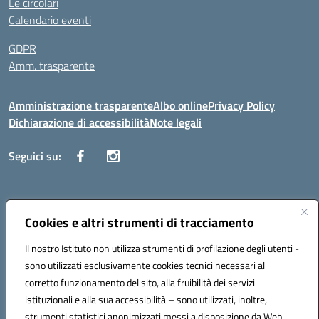
Le circolari
Calendario eventi
GDPR
Amm. trasparente
Amministrazione trasparente
Albo online
Privacy Policy
Dichiarazione di accessibilità
Note legali
Seguici su:
Indirizzo:
Corso Fornari, 168 - 70056 Molfetta (Ba)
Centralino:
Cookies e altri strumenti di tracciamento
+39 080 2446680
Email:
baic882008@istruzione.it
Posta elettronica certificata (PEC):
baic882008@pec.istruzione.it
Il nostro Istituto non utilizza strumenti di profilazione degli utenti -
Codice fiscale: 80023470729
sono utilizzati esclusivamente cookies tecnici necessari al
Codice meccanografico:
BAIC882008
corretto funzionamento del sito, alla fruibilità dei servizi
Codice unico di fatturazione (CUF): UFEUNT
istituzionali e alla sua accessibilità – sono utilizzati, inoltre,
strumenti statistici anonimizzati messi a disposizione da Web