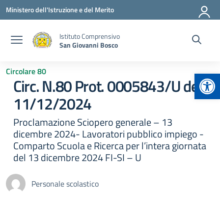
Vai ai contenuti
Vai al menu di navigazione
Vai al footer
Ministero dell'Istruzione e del Merito
Istituto Comprensivo
San Giovanni Bosco
Circolare 80
Apr
Circ. N.80 Prot. 0005843/U del
11/12/2024
Proclamazione Sciopero generale – 13
dicembre 2024- Lavoratori pubblico impiego -
Comparto Scuola e Ricerca per l’intera giornata
del 13 dicembre 2024 FI-SI – U
Personale scolastico