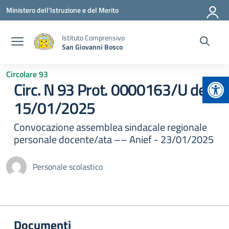
Vai ai contenuti
Vai al menu di navigazione
Vai al footer
Ministero dell'Istruzione e del Merito
Istituto Comprensivo
San Giovanni Bosco
Circolare 93
Apr
Circ. N 93 Prot. 0000163/U del
15/01/2025
Convocazione assemblea sindacale regionale
personale docente/ata –– Anief - 23/01/2025
Personale scolastico
Documenti