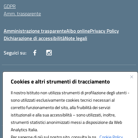
GDPR
Amm. trasparente
Amministrazione trasparente
Albo online
Privacy Policy
Dichiarazione di accessibilità
Note legali
Seguici su:
Indirizzo:
Corso Fornari, 168 - 70056 Molfetta (Ba)
Centralino:
Cookies e altri strumenti di tracciamento
+39 080 2446680
Email:
baic882008@istruzione.it
Posta elettronica certificata (PEC):
baic882008@pec.istruzione.it
Il nostro Istituto non utilizza strumenti di profilazione degli utenti -
Codice fiscale: 80023470729
sono utilizzati esclusivamente cookies tecnici necessari al
Codice meccanografico:
BAIC882008
corretto funzionamento del sito, alla fruibilità dei servizi
Codice unico di fatturazione (CUF): UFEUNT
istituzionali e alla sua accessibilità – sono utilizzati, inoltre,
strumenti statistici anonimizzati messi a disposizione da Web
Analytics Italia.
Hosting & Powered by 3D Solution S.r.l.
Per saperne di più sul nostro sito, consulta la ns.
Cookie Policy.