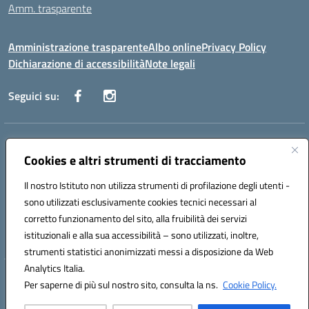
Amm. trasparente
Amministrazione trasparente
Albo online
Privacy Policy
Dichiarazione di accessibilità
Note legali
Seguici su:
Indirizzo:
Corso Fornari, 168 - 70056 Molfetta (Ba)
Centralino:
Cookies e altri strumenti di tracciamento
+39 080 2446680
Email:
baic882008@istruzione.it
Posta elettronica certificata (PEC):
baic882008@pec.istruzione.it
Il nostro Istituto non utilizza strumenti di profilazione degli utenti -
Codice fiscale: 80023470729
sono utilizzati esclusivamente cookies tecnici necessari al
Codice meccanografico:
BAIC882008
corretto funzionamento del sito, alla fruibilità dei servizi
Codice unico di fatturazione (CUF): UFEUNT
istituzionali e alla sua accessibilità – sono utilizzati, inoltre,
strumenti statistici anonimizzati messi a disposizione da Web
Analytics Italia.
Hosting & Powered by 3D Solution S.r.l.
Per saperne di più sul nostro sito, consulta la ns.
Cookie Policy.
Concept & Design by Designers Italia