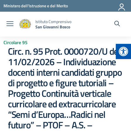
Vai ai contenuti
Vai al menu di navigazione
Vai al footer
Ministero dell'Istruzione e del Merito
Istituto Comprensivo
San Giovanni Bosco
Circolare 95
Apr
Circ. n. 95 Prot. 0000720/U del
11/02/2026 – Individuazione
docenti interni candidati gruppo
di progetto e figure tutoriali –
Progetto Continuità verticale
curricolare ed extracurricolare
“Semi d’Europa…Radici nel
futuro” – PTOF – A.S. –