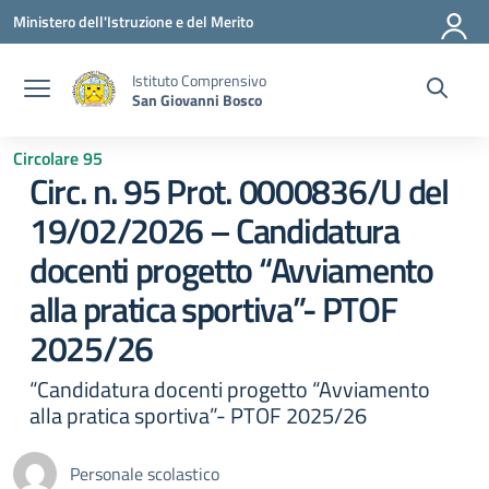
Vai ai contenuti
Vai al menu di navigazione
Vai al footer
Ministero dell'Istruzione e del Merito
Istituto Comprensivo
San Giovanni Bosco
Circolare 95
Circ. n. 95 Prot. 0000836/U del
19/02/2026 – Candidatura
docenti progetto “Avviamento
alla pratica sportiva”- PTOF
2025/26
“Candidatura docenti progetto “Avviamento
alla pratica sportiva”- PTOF 2025/26
Personale scolastico