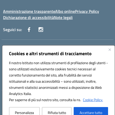
Amministrazione trasparente
Albo online
Privacy Policy
Dichiarazione di accessibilità
Note legali
Seguici su:
Indirizzo:
Corso Fornari, 168 - 70056 Molfetta (Ba)
Centralino:
Cookies e altri strumenti di tracciamento
+39 080 2446680
Email:
baic882008@istruzione.it
Posta elettronica certificata (PEC):
baic882008@pec.istruzione.it
Il nostro Istituto non utilizza strumenti di profilazione degli utenti -
Codice fiscale: 80023470729
sono utilizzati esclusivamente cookies tecnici necessari al
Codice meccanografico:
BAIC882008
corretto funzionamento del sito, alla fruibilità dei servizi
Codice unico di fatturazione (CUF): UFEUNT
istituzionali e alla sua accessibilità – sono utilizzati, inoltre,
strumenti statistici anonimizzati messi a disposizione da Web
Analytics Italia.
Hosting & Powered by 3D Solution S.r.l.
Per saperne di più sul nostro sito, consulta la ns.
Cookie Policy.
Concept & Design by Designers Italia
Personalizza
Rifiuta tutto
Accettare tutto