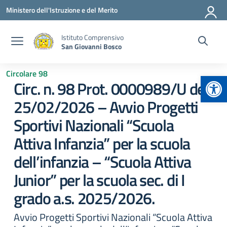
Vai ai contenuti
Vai al menu di navigazione
Vai al footer
Ministero dell'Istruzione e del Merito
Istituto Comprensivo
San Giovanni Bosco
Circolare 98
Apr
Circ. n. 98 Prot. 0000989/U del
25/02/2026 – Avvio Progetti
Sportivi Nazionali “Scuola
Attiva Infanzia” per la scuola
dell’infanzia – “Scuola Attiva
Junior” per la scuola sec. di I
grado a.s. 2025/2026.
Avvio Progetti Sportivi Nazionali “Scuola Attiva