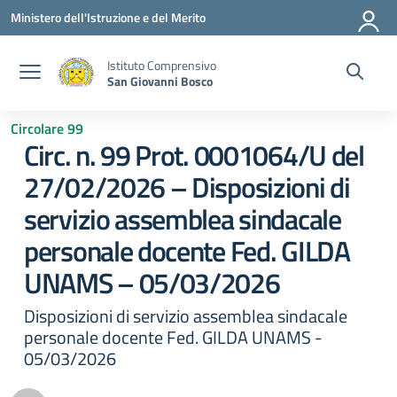
Vai ai contenuti
Vai al menu di navigazione
Vai al footer
Ministero dell'Istruzione e del Merito
Istituto Comprensivo
San Giovanni Bosco
Circolare 99
Circ. n. 99 Prot. 0001064/U del
27/02/2026 – Disposizioni di
servizio assemblea sindacale
personale docente Fed. GILDA
UNAMS – 05/03/2026
Disposizioni di servizio assemblea sindacale
personale docente Fed. GILDA UNAMS -
05/03/2026