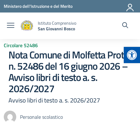
Vai ai contenuti
Vai al menu di navigazione
Vai al footer
Ministero dell'Istruzione e del Merito
Istituto Comprensivo
San Giovanni Bosco
Circolare 52486
Apr
Nota Comune di Molfetta Prot.
n. 52486 del 16 giugno 2026 –
Avviso libri di testo a. s.
2026/2027
Avviso libri di testo a. s. 2026/2027
Personale scolastico