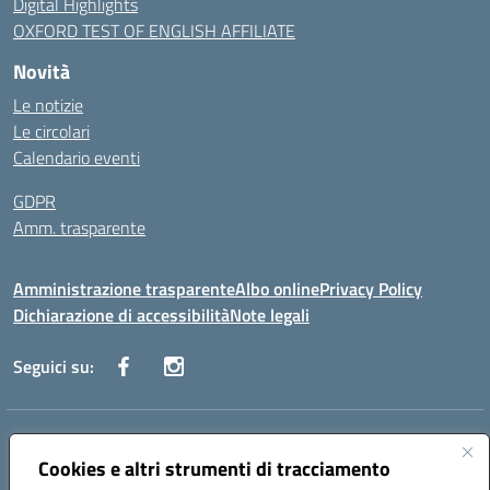
Digital Highlights
OXFORD TEST OF ENGLISH AFFILIATE
Novità
Le notizie
Le circolari
Calendario eventi
GDPR
Amm. trasparente
Amministrazione trasparente
Albo online
Privacy Policy
Dichiarazione di accessibilità
Note legali
Seguici su:
Indirizzo:
Corso Fornari, 168 - 70056 Molfetta (Ba)
Centralino:
Cookies e altri strumenti di tracciamento
+39 080 2446680
Email:
baic882008@istruzione.it
Posta elettronica certificata (PEC):
baic882008@pec.istruzione.it