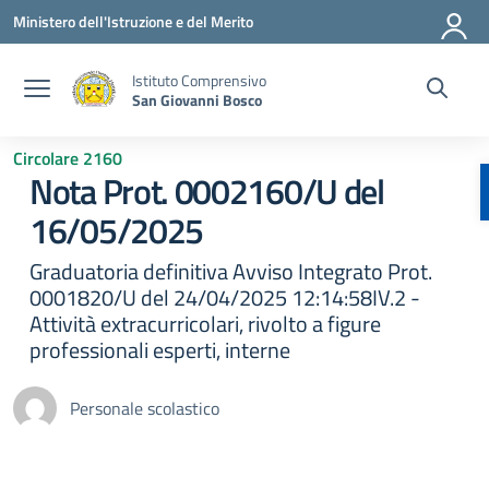
Vai ai contenuti
Vai al menu di navigazione
Vai al footer
Ministero dell'Istruzione e del Merito
Istituto Comprensivo
San Giovanni Bosco
Circolare 2160
Nota Prot. 0002160/U del
16/05/2025
Graduatoria definitiva Avviso Integrato Prot.
0001820/U del 24/04/2025 12:14:58IV.2 -
Attività extracurricolari, rivolto a figure
professionali esperti, interne
Personale scolastico