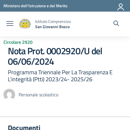
Vai ai contenuti
Vai al menu di navigazione
Vai al footer
Ministero dell'Istruzione e del Merito
Istituto Comprensivo
San Giovanni Bosco
Circolare 2920
Nota Prot. 0002920/U del
06/06/2024
Programma Triennale Per La Trasparenza E
L’integrità (Ptti) 2023/24- 2025/26
Personale scolastico
Documenti