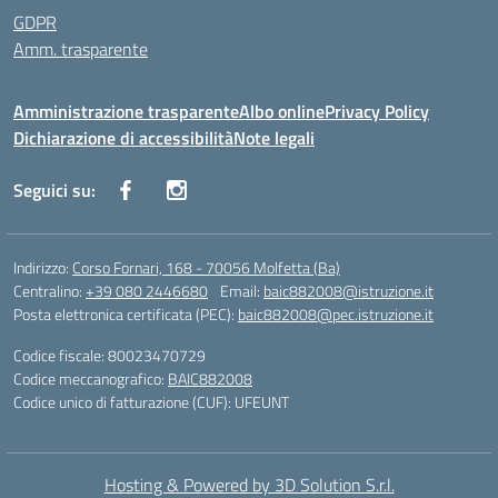
GDPR
Amm. trasparente
Amministrazione trasparente
Albo online
Privacy Policy
Dichiarazione di accessibilità
Note legali
Seguici su:
Indirizzo:
Corso Fornari, 168 - 70056 Molfetta (Ba)
Centralino:
+39 080 2446680
Email:
baic882008@istruzione.it
Posta elettronica certificata (PEC):
baic882008@pec.istruzione.it
Codice fiscale: 80023470729
Codice meccanografico:
BAIC882008
Codice unico di fatturazione (CUF): UFEUNT
Hosting & Powered by 3D Solution S.r.l.