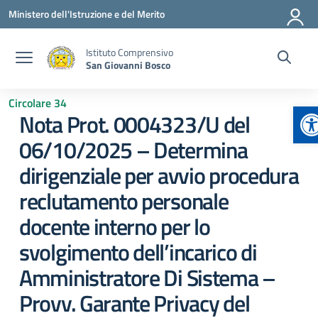
Vai ai contenuti
Vai al menu di navigazione
Vai al footer
Ministero dell'Istruzione e del Merito
Istituto Comprensivo
San Giovanni Bosco
Circolare 34
Ap
Nota Prot. 0004323/U del
06/10/2025 – Determina
dirigenziale per avvio procedura
reclutamento personale
docente interno per lo
svolgimento dell’incarico di
Amministratore Di Sistema –
Provv. Garante Privacy del