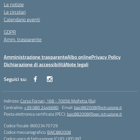
Le notizie
Le circolari
Calendario eventi
GDPR
Amm. trasparente
Amministrazione trasparente
Albo online
Privacy Policy
Dichiarazione di accessibilità
Note legali
Seguici su:
Indirizzo:
Corso Fornari, 168 - 70056 Molfetta (Ba)
Centralino:
+39 080 2446680
Email:
baic882008@istruzione.it
Posta elettronica certificata (PEC):
baic882008@pec.istruzione.it
Codice fiscale: 80023470729
Codice meccanografico:
BAIC882008
Codice unico di fatturazione (CUF): UFEUNT