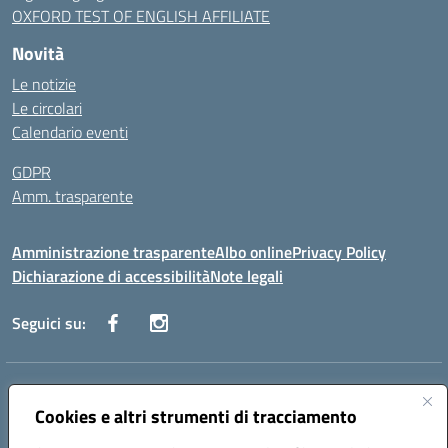
OXFORD TEST OF ENGLISH AFFILIATE
Novità
Le notizie
Le circolari
Calendario eventi
GDPR
Amm. trasparente
Amministrazione trasparente
Albo online
Privacy Policy
Dichiarazione di accessibilità
Note legali
Seguici su:
Indirizzo:
Corso Fornari, 168 - 70056 Molfetta (Ba)
Centralino:
Cookies e altri strumenti di tracciamento
+39 080 2446680
Email:
baic882008@istruzione.it
Posta elettronica certificata (PEC):
baic882008@pec.istruzione.it