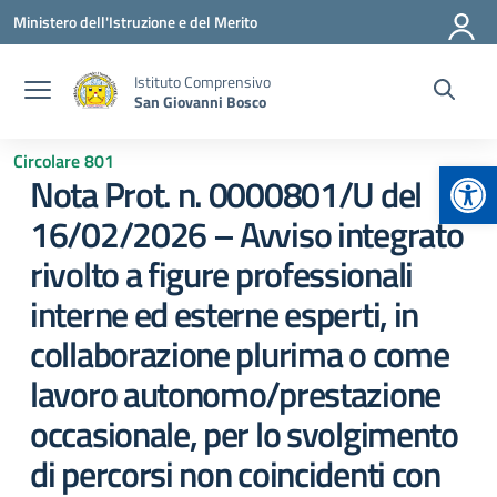
Vai ai contenuti
Vai al menu di navigazione
Vai al footer
Ministero dell'Istruzione e del Merito
Istituto Comprensivo
San Giovanni Bosco
Circolare 801
Apr
Nota Prot. n. 0000801/U del
16/02/2026 – Avviso integrato
rivolto a figure professionali
interne ed esterne esperti, in
collaborazione plurima o come
lavoro autonomo/prestazione
occasionale, per lo svolgimento
di percorsi non coincidenti con