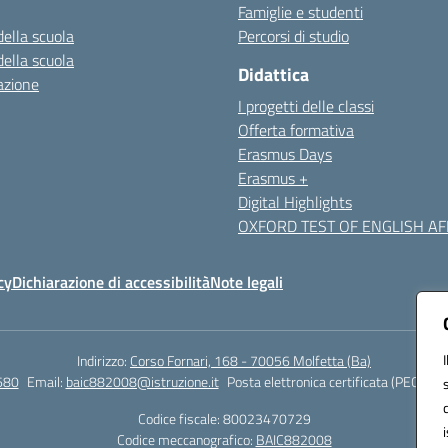
Famiglie e studenti
della scuola
Percorsi di studio
della scuola
Didattica
azione
I progetti delle classi
Offerta formativa
Erasmus Days
Erasmus +
Digital Highlights
OXFORD TEST OF ENGLISH AFF
cy
Dichiarazione di accessibilità
Note legali
Indirizzo:
Corso Fornari, 168 - 70056 Molfetta (Ba)
680
Email:
baic882008@istruzione.it
Posta elettronica certificata (PEC):
bai
Codice fiscale: 80023470729
Codice meccanografico:
BAIC882008