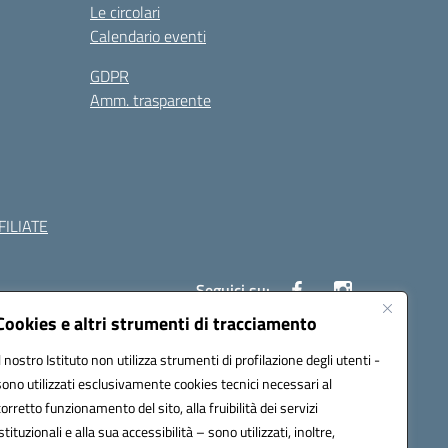
Le circolari
Calendario eventi
GDPR
Amm. trasparente
ILIATE
Seguici su:
Cookies e altri strumenti di tracciamento
Il nostro Istituto non utilizza strumenti di profilazione degli utenti -
c882008@pec.istruzione.it
sono utilizzati esclusivamente cookies tecnici necessari al
corretto funzionamento del sito, alla fruibilità dei servizi
istituzionali e alla sua accessibilità – sono utilizzati, inoltre,