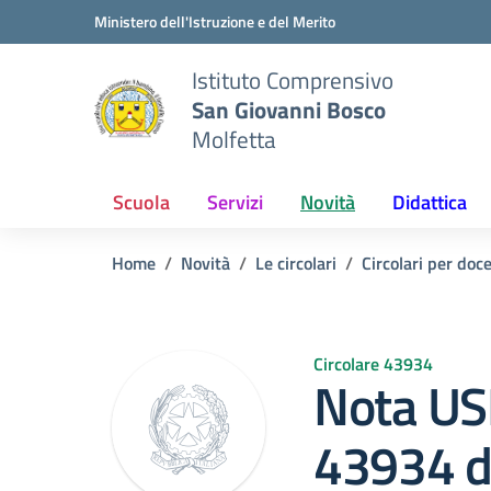
Vai ai contenuti
Vai al menu di navigazione
Vai al footer
Ministero dell'Istruzione e del Merito
Istituto Comprensivo
San Giovanni Bosco
Molfetta
Scuola
Servizi
Novità
Didattica
Home
Novità
Le circolari
Circolari per doc
Circolare 43934
Nota USR
43934 d