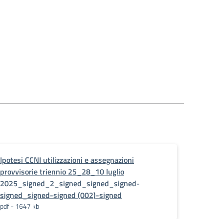
Ipotesi CCNI utilizzazioni e assegnazioni
provvisorie triennio 25_28_10 luglio
2025_signed_2_signed_signed_signed-
signed_signed-signed (002)-signed
pdf - 1647 kb