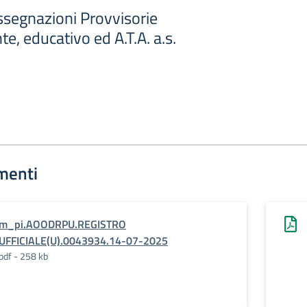
Assegnazioni Provvisorie
e, educativo ed A.T.A. a.s.
menti
m_pi.AOODRPU.REGISTRO
UFFICIALE(U).0043934.14-07-2025
pdf - 258 kb