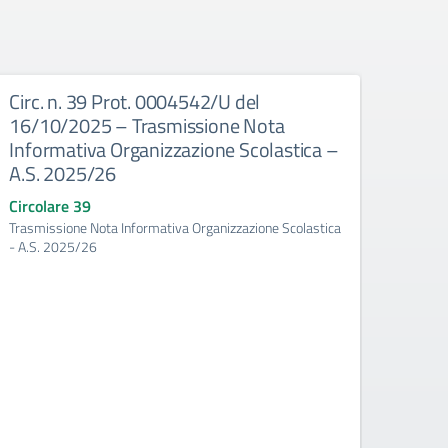
Circ. n. 39 Prot. 0004542/U del
Circ
16/10/2025 – Trasmissione Nota
16/1
Informativa Organizzazione Scolastica –
Docen
A.S. 2025/26
Scola
prog
Circolare 39
dell’
Trasmissione Nota Informativa Organizzazione Scolastica
2025
- A.S. 2025/26
Circo
Atto d’
Scolast
Trienna