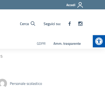
Accedi
Cerca
Seguici su:
Apr
GDPR
Amm. trasparente
25
Personale scolastico