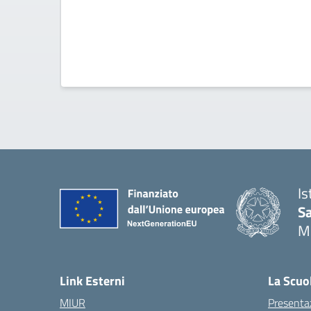
Is
S
M
— 
Link Esterni
La Scuo
MIUR
Presenta