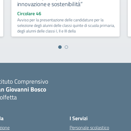
innovazione e sostenibilità”
Circolare 46
Avviso per la presentazione delle candidature per la
selezione degli alunni delle classi quinte di scuola primaria,
degli alunni delle classi I, II e III della
tituto Comprensivo
an Giovanni Bosco
olfetta
Visita la pagina iniziale della scuola
la
I Servizi
zione
Personale scolastico