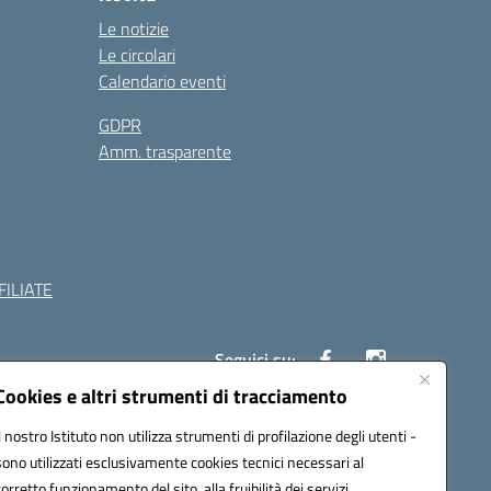
Le notizie
Le circolari
Calendario eventi
GDPR
Amm. trasparente
ILIATE
Seguici su:
Cookies e altri strumenti di tracciamento
Il nostro Istituto non utilizza strumenti di profilazione degli utenti -
c882008@pec.istruzione.it
sono utilizzati esclusivamente cookies tecnici necessari al
corretto funzionamento del sito, alla fruibilità dei servizi