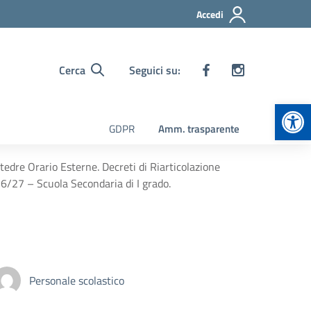
Accedi
Cerca
Seguici su:
Apr
GDPR
Amm. trasparente
dre Orario Esterne. Decreti di Riarticolazione
26/27 – Scuola Secondaria di I grado.
Personale scolastico