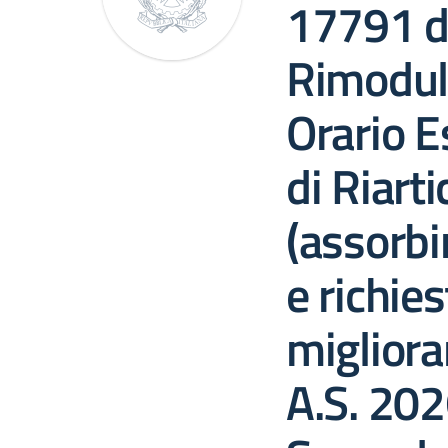
17791 d
Rimodul
Orario E
di Riart
(assorbi
e richies
migliora
A.S. 20