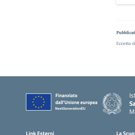
Pubblicat
Eccetto d
Is
S
M
— 
Link Esterni
La Scuo