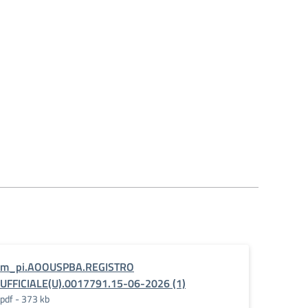
m_pi.AOOUSPBA.REGISTRO
UFFICIALE(U).0017791.15-06-2026 (1)
pdf - 373 kb