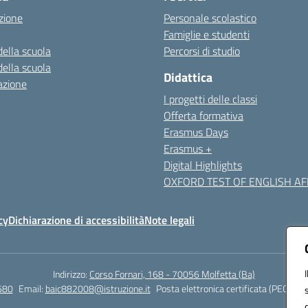
zione
Personale scolastico
Famiglie e studenti
della scuola
Percorsi di studio
della scuola
Didattica
azione
I progetti delle classi
Offerta formativa
Erasmus Days
Erasmus +
Digital Highlights
OXFORD TEST OF ENGLISH AFF
cy
Dichiarazione di accessibilità
Note legali
Indirizzo:
Corso Fornari, 168 - 70056 Molfetta (Ba)
680
Email:
baic882008@istruzione.it
Posta elettronica certificata (PEC):
bai