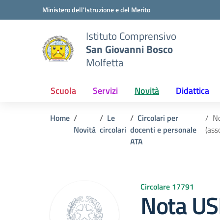
Vai ai contenuti
Vai al menu di navigazione
Vai al footer
Ministero dell'Istruzione e del Merito
Istituto Comprensivo
San Giovanni Bosco
Molfetta
Scuola
Servizi
Novità
Didattica
Home
Le
Circolari per
No
Novità
circolari
docenti e personale
(ass
ATA
Circolare 17791
Nota USR