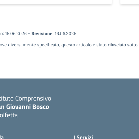
o:
16.06.2026
-
Revisione:
16.06.2026
ove diversamente specificato, questo articolo è stato rilasciato sott
tituto Comprensivo
an Giovanni Bosco
olfetta
Visita la pagina iniziale della scuola
la
I Servizi