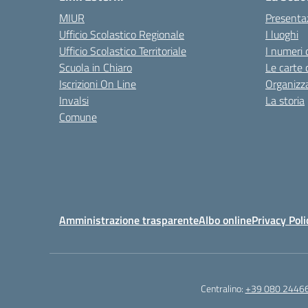
MIUR
Presenta
Ufficio Scolastico Regionale
I luoghi
Ufficio Scolastico Territoriale
I numeri 
Scuola in Chiaro
Le carte 
Iscrizioni On Line
Organizz
Invalsi
La storia
Comune
Amministrazione trasparente
Albo online
Privacy Poli
Centralino:
+39 080 2446