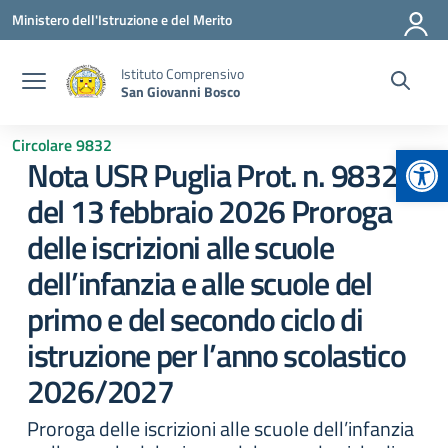
Vai ai contenuti
Vai al menu di navigazione
Vai al footer
Ministero dell'Istruzione e del Merito
Istituto Comprensivo
San Giovanni Bosco
Circolare 9832
Apr
Nota USR Puglia Prot. n. 9832
del 13 febbraio 2026 Proroga
delle iscrizioni alle scuole
dell’infanzia e alle scuole del
primo e del secondo ciclo di
istruzione per l’anno scolastico
2026/2027
Proroga delle iscrizioni alle scuole dell’infanzia