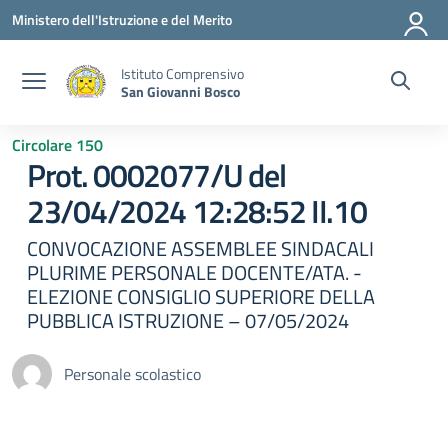
Vai ai contenuti
Vai al menu di navigazione
Vai al footer
Ministero dell'Istruzione e del Merito
Istituto Comprensivo
San Giovanni Bosco
Circolare 150
Prot. 0002077/U del
23/04/2024 12:28:52 II.10
CONVOCAZIONE ASSEMBLEE SINDACALI
PLURIME PERSONALE DOCENTE/ATA. -
ELEZIONE CONSIGLIO SUPERIORE DELLA
PUBBLICA ISTRUZIONE – 07/05/2024
Personale scolastico