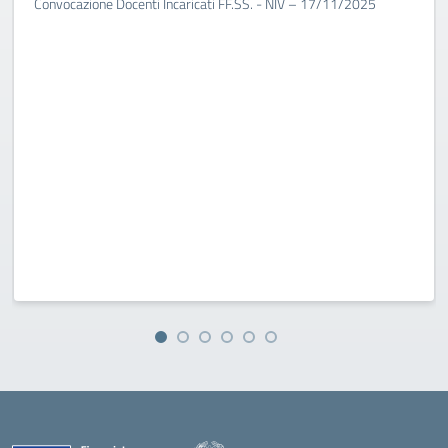
Convocazione Docenti Incaricati FF.SS. - NIV – 17/11/2025